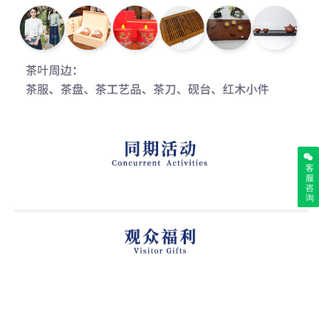
客
服
咨
询