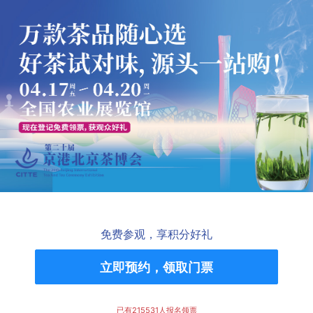
免费参观，享积分好礼
赵** 158*****997 在49分钟前领取了门票
立即预约，领取门票
文** 132*****526 在24分钟前领取了门票
苏** 130*****556 在10分钟前领取了门票
已有215531人报名领票